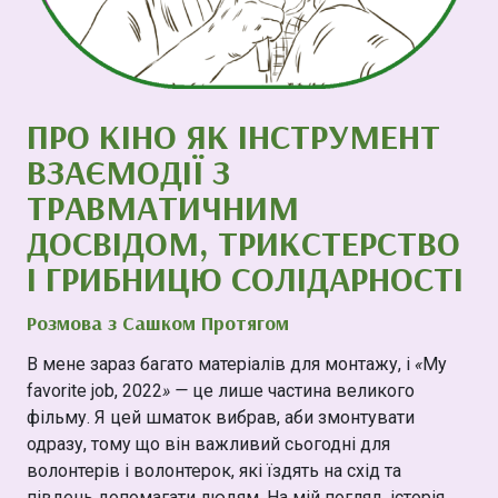
ПРО КІНО ЯК ІНСТРУМЕНТ
ВЗАЄМОДІЇ З
ТРАВМАТИЧНИМ
ДОСВІДОМ, ТРИКСТЕРСТВО
І ГРИБНИЦЮ СОЛІДАРНОСТІ
Розмова з Сашком Протягом
В мене зараз багато матеріалів для монтажу, і
«
My
favorite job, 2022
»
—
це лише частина великого
фільму. Я цей шматок вибрав, аби змонтувати
одразу, тому що він важливий сьогодні для
волонтерів і волонтерок, які їздять на схід та
південь допомагати людям. На мій погляд, історія