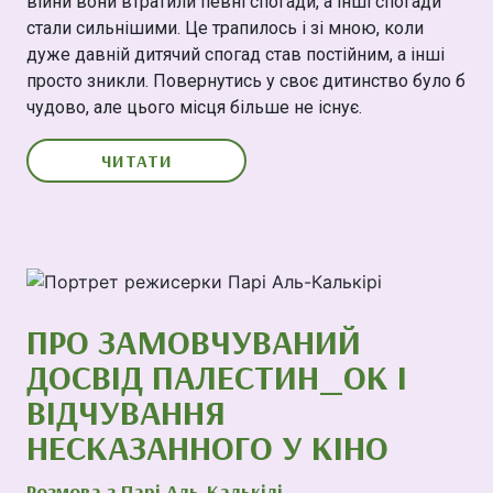
війни вони втратили певні спогади, а інші спогади
стали сильнішими. Це трапилось і зі мною, коли
дуже давній дитячий спогад став постійним, а інші
просто зникли. Повернутись у своє дитинство було б
чудово, але цього місця більше не існує.
ЧИТАТИ
ПРО ЗАМОВЧУВАНИЙ
ДОСВІД ПАЛЕСТИН_ОК І
ВІДЧУВАННЯ
НЕСКАЗАННОГО У КІНО
Розмова з Парі Аль-Калькілі