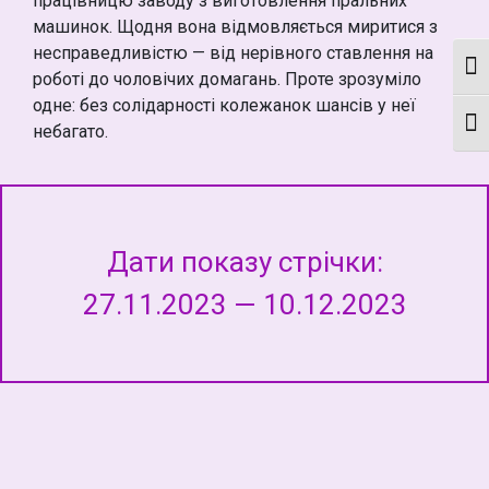
працівницю заводу з виготовлення пральних
машинок. Щодня вона відмовляється миритися з
несправедливістю — від нерівного ставлення на
Кон
роботі до чоловічих домагань. Проте зрозуміло
одне: без солідарності колежанок шансів у неї
Мон
небагато.
Дати показу стрічки:
27.11.2023 — 10.12.2023