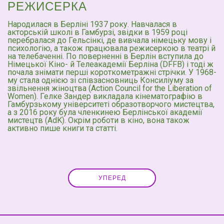
РЕЖИСЕРКА
Народилася в Берліні 1937 року. Навчалася в
акторській школі в Гамбурзі, звідки в 1959 році
перебралася до Гельсінкі, де вивчала німецьку мову і
психологію, а також працювала режисеркою в театрі й
на телебаченні. По поверненні в Берлін вступила до
Німецької Кіно- й Телеакадемії Берліна (DFFB) і тоді ж
почала знімати перші короткометражні стрічки. У 1968-
му стала однією зі співзасновниць Консиліуму за
звільнення жіноцтва (Action Council for the Liberation of
Women). Гелке Зандер викладала кінематографію в
Гамбурзькому університеті образотворчого мистецтва,
а з 2016 року була членкинею Берлінської академії
мистецтв (AdK). Окрім роботи в кіно, вона також
активно пише книги та статті.
УПЕРЕД