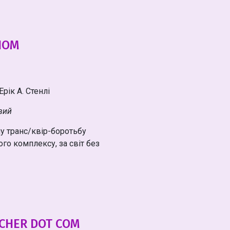
НОМ
Ерік А. Стенлі
вий
у транс/квір-боротьбу
о комплексу, за світ без
TCHER DOT COM