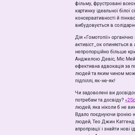
фільму, фрустровані всео
картинку ідеальної білої 
консервативності й пінкв
вибудовується в солідарно
Дія «Гомотопії» органічн
активіст_ок опиняється в
непропорційно більше кри
Анджелою Девіс, Міс Мейд
ефективна адвокація за п
людей та яким чином можл
підпіллі, як-не-як!
Чи задоволені ви досвідо
потребам та досвіду?
«2Sp
людей, яка ніколи б не ви
Вдало поєднуючи іронію 
людей, Тео Джин Катгенд п
апропріації і знайти нові