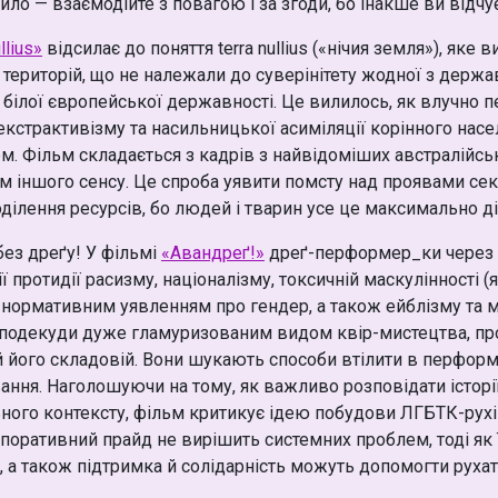
ило — взаємодійте з повагою і за згоди, бо інакше ви відчує
llius»
відсилає до поняття terra nullius («нічия земля»), яке
 територій, що не належали до суверінітету жодної з держа
білої європейської державності. Це вилилось, як влучно пе
екстрактивізму та насильницької асиміляції корінного насе
. Фільм складається з кадрів з найвідоміших австралійськ
м іншого сенсу. Це спроба уявити помсту над проявами сек
ділення ресурсів, бо людей і тварин усе це максимально ді
без дреґу! У фільмі
«Aвандреґ!»
дреґ-перформер_ки через 
ї протидії расизму, націоналізму, токсичній маскулінності (я
, нормативним уявленням про гендер, а також ейблізму та м
 подекуди дуже гламуризованим видом квір-мистецтва, пр
й його складовій. Вони шукають способи втілити в перформ
ння. Наголошуючи на тому, як важливо розповідати історії
ьного контексту, фільм критикує ідею побудови ЛГБТК-рух
корпоративний прайд не вирішить системних проблем, тоді як
 а також підтримка й солідарність можуть допомогти рухат