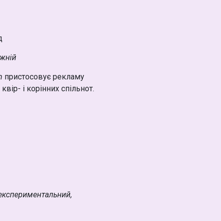
д
ожній
m
пристосовує рекламу
квір- і корінних спільнот.
 експериментальний,