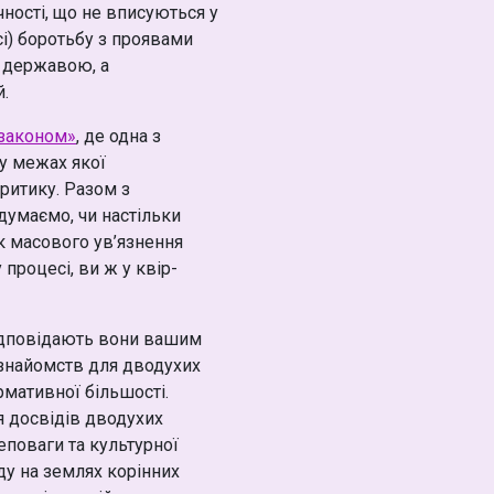
ності, що не вписуються у
сі) боротьбу з проявами
я державою, а
й.
 законом»
, де одна з
у межах якої
ритику. Разом з
умаємо, чи настільки
к масового ув’язнення
процесі, ви ж у квір-
відповідають вони вашим
 знайомств для дводухих
рмативної більшості.
 досвідів дводухих
еповаги та культурної
оду на землях корінних