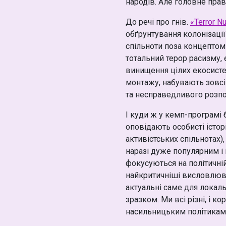
народів. Але головне прав
До речі про гнів.
«Terror Nu
обґрунтування колонізації
спільноти поза концептом 
тотальний терор расизму, 
винищення цілих екосистем
монтажу, набувають зовсі
та несправедливого розпо
І куди ж у кемп-програмі 
оповідають особисті історі
активістських спільнотах)
наразі дуже популярним і
фокусуються на політичні
найкритичніші висловлюва
актуальні саме для локал
зразком. Ми всі різні, і 
насильницьким політикам,