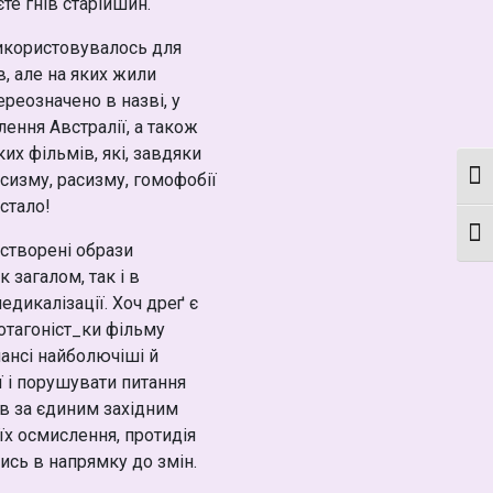
те гнів старійшин.
 використовувалось для
в, але на яких жили
реозначено в назві, у
лення Австралії, а також
их фільмів, які, завдяки
сизму, расизму, гомофобії
Кон
стало!
Мон
створені образи
к загалом, так і в
едикалізації. Хоч дреґ є
отагоніст_ки фільму
ансі найболючіші й
 і порушувати питання
ів за єдиним західним
 їх осмислення, протидія
ись в напрямку до змін.