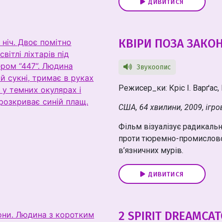
ДИВИТИСЯ
КВІРИ ПОЗА ЗАКО
Звукоопис
Режисер_ки: Кріс І. Варґас, 
США, 64 хвилини, 2009, ігро
Фільм візуалізує радикальн
проти тюремно-промисловог
в’язничних мурів.
ДИВИТИСЯ
2 SPIRIT DREAMCA