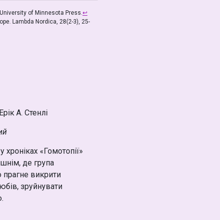
University of Minnesota Press.
↩
urope. Lambda Nordica, 28(2-3), 25-
Ерік А. Стенлі
ий
у хроніках «Гомотопії»
ішнім, де група
о прагне викрити
юбів, зруйнувати
.