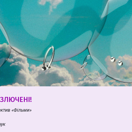
РОЗЛЮЧЕНІ!
ектив «Фільми»
чук