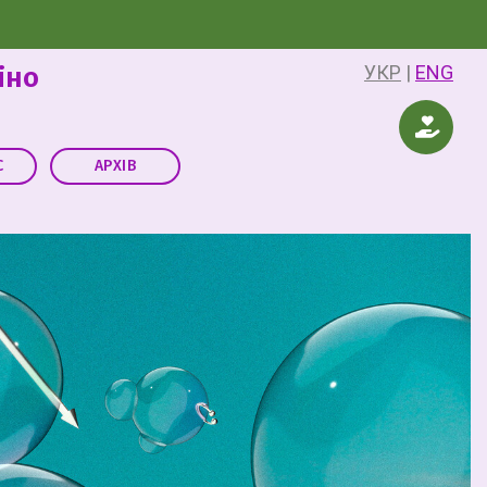
іно
УКР
ENG
С
АРХІВ