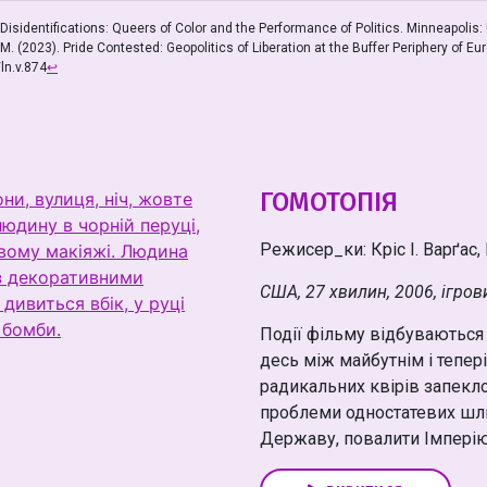
sidentifications: Queers of Color and the Performance of Politics. Minneapolis: 
 M. (2023). Pride Contested: Geopolitics of Liberation at the Buffer Periphery of E
ln.v.874
↩
ГОМОТОПІЯ
Режисер_ки: Кріс І. Варґас, 
США, 27 хвилин, 2006, ігров
Події фільму відбуваються 
десь між майбутнім і тепер
радикальних квірів запекл
проблеми одностатевих шл
Державу, повалити Імперію