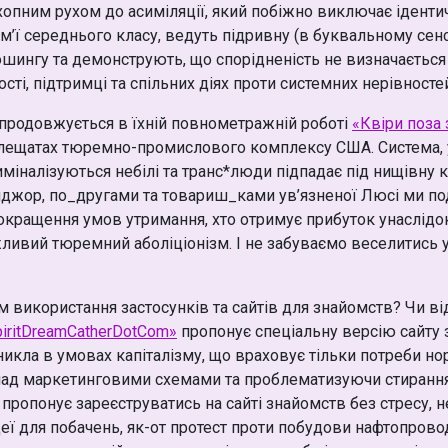
хопним рухом до асиміляції, який побіжно виключає ідентич
сім’ї середнього класу, ведуть підривну (в буквальному сен
ошингу та демонструють, що спорідненість не визначаєтьс
сті, підтримці та спільних діях проти системних нерівносте
о продовжується в їхній повнометражній роботі
«Квіри поза
 лещатах тюремно-промислового комплексу США. Система, 
міналізуються небілі та транс*люди підпадає під нищівну к
жор, по_другами та товариш_ками ув’язненої Люсі ми под
окращення умов утримання, хто отримує прибуток унаслідо
ивий тюремний аболіціонізм. І не забуваємо веселитись у 
м використання застосунків та сайтів для знайомств? Чи 
iritDreamCatherDotCom»
пропонує спеціальну версію сайту
никла в умовах капіталізму, що враховує тільки потреби но
над маркетинговими схемами та проблематизуючи стирання
ропонує зареєструватись на сайті знайомств без стресу, н
 ідеї для побачень, як-от протест проти побудови нафтопров