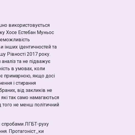
ішно використовується
ку Хосе Естебан Муньос
 неможливість
и інших ідентичностей та
у Рівності 2017 року.
 аналіз та не підважує
ість в умовах, коли
я є примарною, якщо досі
чення і стирання
браних, від закликів не
, які так само намагаються
ід того не менш політичний
ю і спробами ЛГБТ-руху
ння. Протагоніст_ки