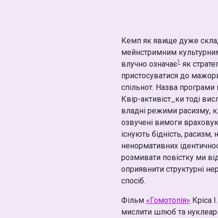
Кемп як явище дуже склад
мейнстримним культурним 
1
влучно означає
як страте
пристосуватися до мажори
спільнот. Назва програми 
Квір-активіст_ки тоді вис
владні режими расизму, к
озвучені вимоги враховуют
існують бідність, расизм,
ненормативних ідентичност
розмивати повістку ми від
оприявнити структурні нер
спосіб.
Фільм
«Гомотопія»
Кріса І
мислити шлюб та нуклеарн