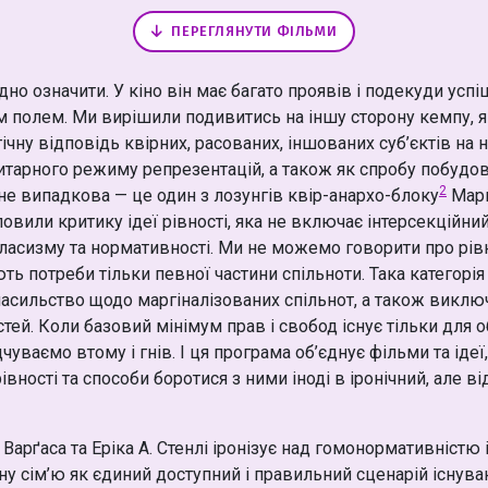
ПЕРЕГЛЯНУТИ ФІЛЬМИ
но означити. У кіно він має багато проявів і подекуди усп
полем. Ми вирішили подивитись на іншу сторону кемпу, я
гічну відповідь квірних, расованих, іншованих суб’єктів на
тарного режиму репрезентацій, а також як спробу побудов
2
не випадкова — це один з лозунгів квір-анархо-блоку
Марш
ловили критику ідеї рівності, яка не включає інтерсекційний
ласизму та нормативності. Ми не можемо говорити про рівн
ь потреби тільки певної частини спільноти. Така категорі
 насильство щодо маргіналізованих спільнот, а також виклю
ей. Коли базовий мінімум прав і свобод існує тільки для о
чуваємо втому і гнів. І ця програма об’єднує фільми та ідеї
івності та способи боротися з ними іноді в іронічний, але в
. Варґаса та Еріка А. Стенлі іронізує над гомонормативніст
у сім’ю як єдиний доступний і правильний сценарій існува