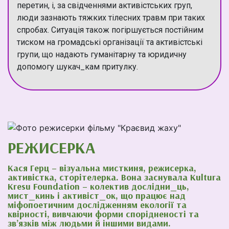
перетин, і, за свідченнями активістських груп,
люди зазнають тяжких тілесних травм при таких
спробах. Ситуація також погіршується постійним
тиском на громадські організації та активістські
групи, що надають гуманітарну та юридичну
допомогу шукач_кам притулку.
РЕЖИСЕРКА
Кася Герц – візуальна мисткиня, режисерка,
активістка, сторітелерка. Вона заснувала Kultura
Kresu Foundation – колектив дослідни_ць,
мист_кинь і активіст_ок, що працює над
міфопоетичним дослідженням екології та
квірності, вивчаючи форми спорідненості та
зв’язків між людьми й іншими видами.