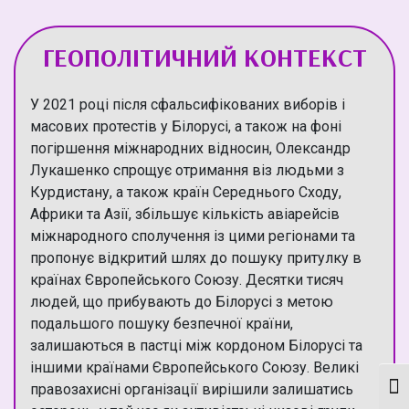
ГЕОПОЛІТИЧНИЙ КОНТЕКСТ
У 2021 році після сфальсифікованих виборів і
масових протестів у Білорусі, а також на фоні
погіршення міжнародних відносин, Олександр
Лукашенко спрощує отримання віз людьми з
Курдистану, а також країн Середнього Сходу,
Африки та Азії, збільшує кількість авіарейсів
міжнародного сполучення із цими регіонами та
пропонує відкритий шлях до пошуку притулку в
країнах Європейського Союзу. Десятки тисяч
людей, що прибувають до Білорусі з метою
подальшого пошуку безпечної країни,
залишаються в пастці між кордоном Білорусі та
іншими країнами Європейського Союзу. Великі
правозахисні організації вирішили залишатись
Кон