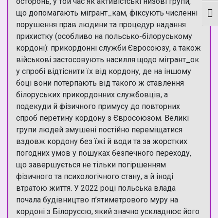
осторонь, у той час як активістські низові групи,
що допомагають мігрант_кам, фіксують численні
Мон
порушення прав людини та процедур надання
прихистку (особливо на польсько-білоруському
кордоні): прикордонні служби Євросоюзу, а також
військові застосовують насилля щодо мігрант_ок
у спробі відтіснити їх від кордону, де на іншому
боці вони потерпають від такого ж ставлення
білоруських прикордонних службовців, а
подекуди й фізичного примусу до повторних
спроб перетину кордону з Євросоюзом. Великі
групи людей змушені постійно переміщатися
вздовж кордону без їжі й води та за жорстких
погодних умов у пошуках безпечного переходу,
що завершується не тільки погіршенням
фізичного та психологічного стану, а й іноді
втратою життя. У 2022 році польська влада
почала будівництво п’ятиметрового муру на
кордоні з Білоруссю, який значно ускладнює його