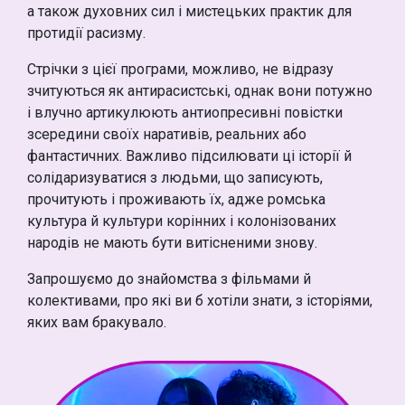
а також духовних сил і мистецьких практик для
протидії расизму.
Стрічки з цієї програми, можливо, не відразу
зчитуються як антирасистські, однак вони потужно
і влучно артикулюють антиопресивні повістки
зсередини своїх наративів, реальних або
фантастичних. Важливо підсилювати ці історії й
солідаризуватися з людьми, що записують,
прочитують і проживають їх, адже ромська
культура й культури корінних і колонізованих
народів не мають бути витісненими знову.
Запрошуємо до знайомства з фільмами й
колективами, про які ви б хотіли знати, з історіями,
яких вам бракувало.