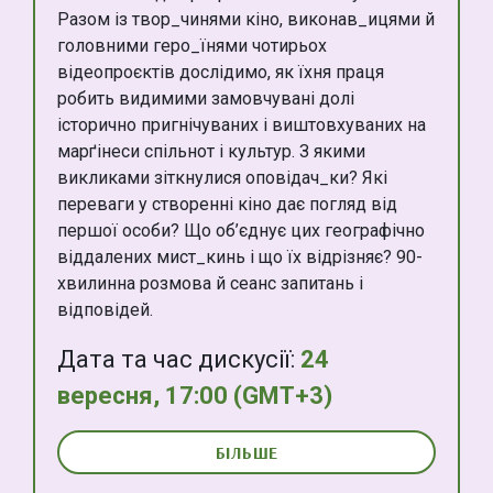
Разом із твор_чинями кіно, виконав_ицями й
головними геро_їнями чотирьох
відеопроєктів дослідимо, як їхня праця
робить видимими замовчувані долі
історично пригнічуваних і виштовхуваних на
марґінеси спільнот і культур. З якими
викликами зіткнулися оповідач_ки? Які
переваги у створенні кіно дає погляд від
першої особи? Що об’єднує цих географічно
віддалених мист_кинь і що їх відрізняє? 90-
хвилинна розмова й сеанс запитань і
відповідей.
Дата та час дискусії:
24
вересня, 17:00 (GMT+3)
БІЛЬШЕ