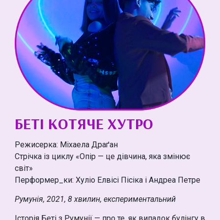
БЕТІ КОТЯЧЕ ХУТРО
Режисерка: Міхаела Драґан
Стрічка із циклу «Опір — це дівчина, яка змінює
світ»
Перформер_ки: Хуліо Елвісі Пісіка і Андреа Петре
Румунія, 2021, 8 хвилин, експериментальний
Історія Беті з Румунії — про те, як випадок булінгу в