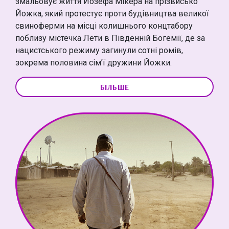
змальовує життя Йозефа Мікера на прізвисько
Йожка, який протестує проти будівництва великої
свиноферми на місці колишнього концтабору
поблизу містечка Лети в Південній Богемії, де за
нацистського режиму загинули сотні ромів,
зокрема половина сім’ї дружини Йожки.
БІЛЬШЕ