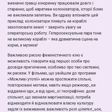
визначні гравці кіноринку працювали довго і
старанно, щоб наративи колонізаторів, історії білих
не викликали запитань. Ви одразу впізнаєте цей
приклад: колонізатори пливуть на кораблі
захоплювати землі – зверніть увагу на
операторську роботу. Гетеросексуальна пара тоне
на великому кораблі – яка драматична сцена на
кормі, а музика!
Важливою рисою феміністичного кіно є
можливість говорити від першої особи про
досвіди пригнічення, особливо про такі системні,
як расизм. У фільмах, що увійшли до програми
«Можливі утопії» можна простежити спільні,
повторювані мотиви, навіть якщо режисер_ки
віддалені одн_а від одно_ої географічно: доля
спільнот, що зазнали маргіналізації; потреба
віднаходити й відновлювати власну культуру
задля їх виживання; важливість ролі цілител_ьок,