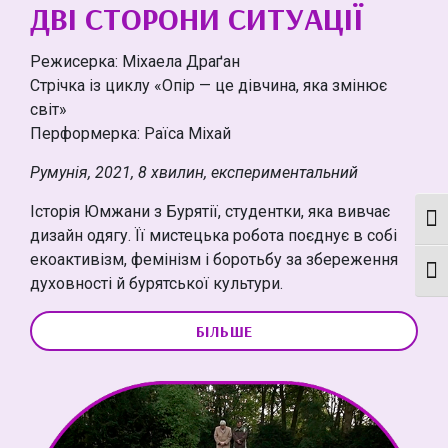
ДВІ СТОРОНИ СИТУАЦІЇ
Режисерка: Міхаела Драґан
Стрічка із циклу «Опір — це дівчина, яка змінює
світ»
Перформерка: Раїса Міхай
Румунія, 2021, 8 хвилин, експериментальний
Історія Юмжани з Бурятії, студентки, яка вивчає
Кон
дизайн одягу. Її мистецька робота поєднує в собі
екоактивізм, фемінізм і боротьбу за збереження
Мон
духовності й бурятської культури.
БІЛЬШЕ