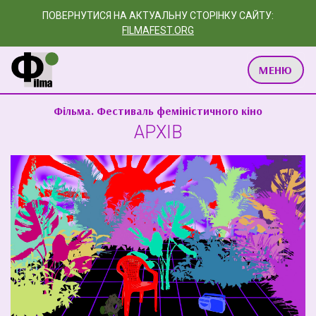
ПОВЕРНУТИСЯ НА АКТУАЛЬНУ СТОРІНКУ САЙТУ:
FILMAFEST.ORG
МЕНЮ
Фільма. Фестиваль феміністичного кіно
АРХІВ