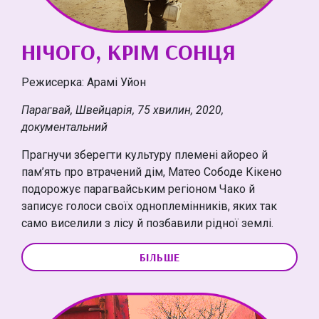
НІЧОГО, КРІМ СОНЦЯ
Режисерка: Арамі Уйон
Парагвай, Швейцарія, 75 хвилин, 2020,
документальний
Прагнучи зберегти культуру племені айорео й
пам’ять про втрачений дім, Матео Сободе Кікено
подорожує парагвайським регіоном Чако й
записує голоси своїх одноплемінників, яких так
само виселили з лісу й позбавили рідної землі.
БІЛЬШЕ